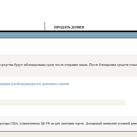
ПРОДАТЬ ДОМЕН
блокированы сразу после отправки заказа. После блокировки средств отказаться
страции освобождающегося доменного имени
.
) доллара США, установленному ЦБ РФ на дату окончания торгов. Долларовый эквивалент условной ден