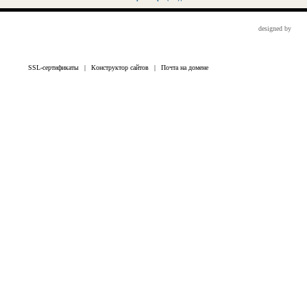
designed by
SSL-сертификаты
|
Конструктор сайтов
|
Почта на домене