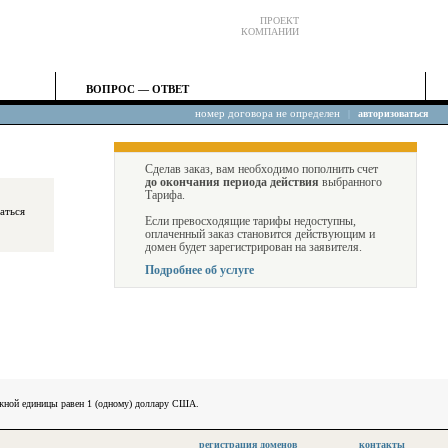
ПРОЕКТ
КОМПАНИИ
ВОПРОС — ОТВЕТ
номер договора не определен
|
авторизоваться
Сделав заказ, вам необходимо пополнить счет
до окончания периода действия
выбранного
Тарифа.
Если превосходящие тарифы недоступны,
оплаченный заказ становится действующим и
домен будет зарегистрирован на заявителя.
Подробнее об услуге
ежной единицы равен 1 (одному) доллару США.
регистрация доменов
контакты