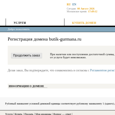
RU
EN
Сегодня:
08 Август 2026
Московское время:
17:49:12
УСЛУГИ
КУПИТЬ ДОМЕН
Добро пожаловать
Регистрация домена butik-gurmana.ru
При наличии или поступлении достаточной суммы, средства будут за
от услуги будет невозможно.
Делая заказ, Вы подтверждаете, что ознакомились и согласны с
Регламентом реги
ИНФОРМАЦИЯ О ДОМЕНЕ
Рублевый эквивалент условной денежной единицы соответствует рублевому эквиваленту 1 (одного
Услуги
|
Купить
|
Продать
|
Мои аукционы
|
Вопрос — ответ
|