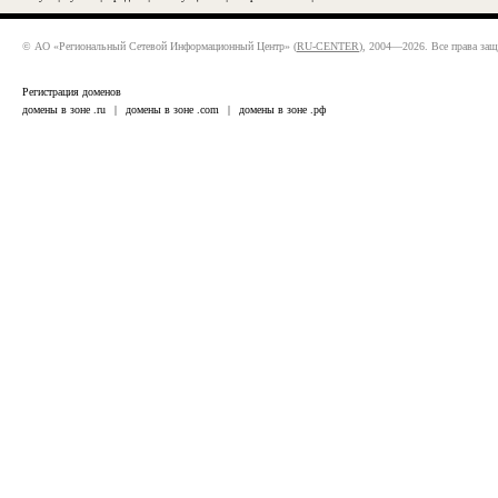
© АО «Региональный Сетевой Информационный Центр» (
RU-CENTER
), 2004—2026. Все права за
Регистрация доменов
домены в зоне .ru
|
домены в зоне .com
|
домены в зоне .рф