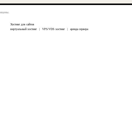
щищены.
Хостинг для сайтов
виртуальный хостинг
|
VPS/VDS хостинг
|
аренда сервера