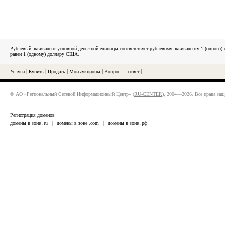
Рублевый эквивалент условной денежной единицы соответствует рублевому эквиваленту 1 (одного
равен 1 (одному) доллару США.
Услуги
|
Купить
|
Продать
|
Мои аукционы
|
Вопрос — ответ
|
© АО «Региональный Сетевой Информационный Центр» (
RU-CENTER
), 2004—2026. Все права за
Регистрация доменов
домены в зоне .ru
|
домены в зоне .com
|
домены в зоне .рф