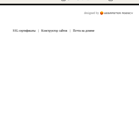
designed by
SSL-сертификаты
|
Конструктор сайтов
|
Почта на домене