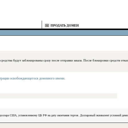
ПРОДАТЬ ДОМЕН
блокированы сразу после отправки заказа. После блокировки средств отказаться
страции освобождающегося доменного имени
.
) доллара США, установленному ЦБ РФ на дату окончания торгов. Долларовый эквивалент условной ден