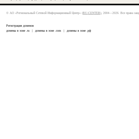
© АО «Региональный Сетевой Информационный Центр» (
RU-CENTER
), 2004—2026. Все права за
Регистрация доменов
домены в зоне .ru
|
домены в зоне .com
|
домены в зоне .рф