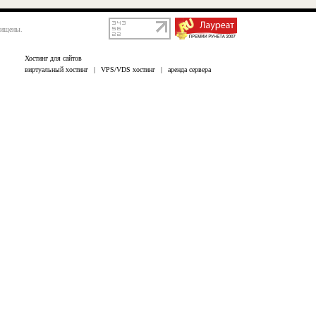
щищены.
Хостинг для сайтов
виртуальный хостинг
|
VPS/VDS хостинг
|
аренда сервера