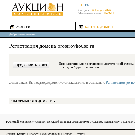
RU
EN
Сегодня:
06 Август 2026
Московское время:
11:47:41
УСЛУГИ
КУПИТЬ ДОМЕН
Добро пожаловать
Регистрация домена prostroyhouse.ru
При наличии или поступлении достаточной суммы, средства будут за
от услуги будет невозможно.
Делая заказ, Вы подтверждаете, что ознакомились и согласны с
Регламентом реги
ИНФОРМАЦИЯ О ДОМЕНЕ
Рублевый эквивалент условной денежной единицы соответствует рублевому эквиваленту 1 (одного
Услуги
|
Купить
|
Продать
|
Мои аукционы
|
Вопрос — ответ
|