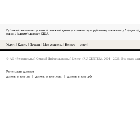
Рублевый эквивалент условной денежной единицы соответствует рублевому эквиваленту 1 (одного
равен 1 (одному) доллару США.
Услуги
|
Купить
|
Продать
|
Мои аукционы
|
Вопрос — ответ
|
© АО «Региональный Сетевой Информационный Центр» (
RU-CENTER
), 2004—2026. Все права за
Регистрация доменов
домены в зоне .ru
|
домены в зоне .com
|
домены в зоне .рф