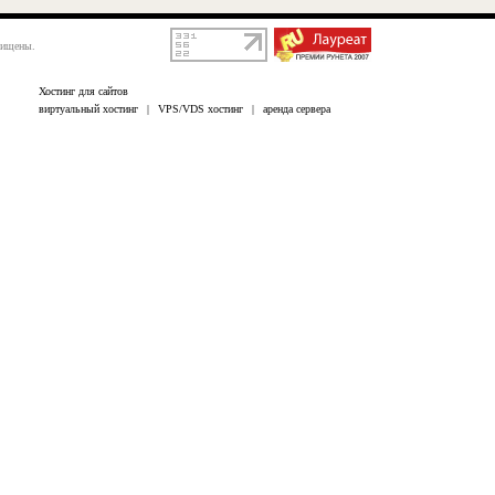
щищены.
Хостинг для сайтов
виртуальный хостинг
|
VPS/VDS хостинг
|
аренда сервера