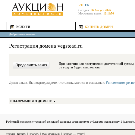
RU
EN
Сегодня:
06 Август 2026
Московское время:
12:11:50
УСЛУГИ
КУПИТЬ ДОМЕН
Добро пожаловать
Регистрация домена vegstead.ru
При наличии или поступлении достаточной суммы, средства будут за
от услуги будет невозможно.
Делая заказ, Вы подтверждаете, что ознакомились и согласны с
Регламентом реги
ИНФОРМАЦИЯ О ДОМЕНЕ
Рублевый эквивалент условной денежной единицы соответствует рублевому эквиваленту 1 (одного
Услуги
|
Купить
|
Продать
|
Мои аукционы
|
Вопрос — ответ
|