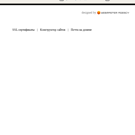
designed by
SSL-сертификаты
|
Конструктор сайтов
|
Почта на домене