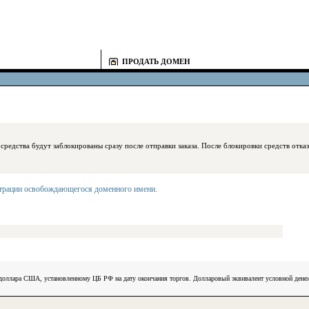
ПРОДАТЬ ДОМЕН
блокированы сразу после отправки заказа. После блокировки средств отказаться
страции освобождающегося доменного имени
.
) доллара США, установленному ЦБ РФ на дату окончания торгов. Долларовый эквивалент условной ден