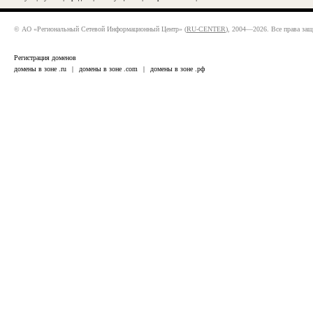
© АО «Региональный Сетевой Информационный Центр» (
RU-CENTER
), 2004—2026. Все права за
Регистрация доменов
домены в зоне .ru
|
домены в зоне .com
|
домены в зоне .рф