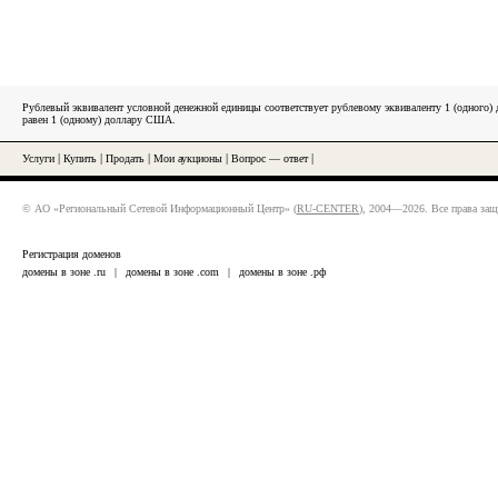
Рублевый эквивалент условной денежной единицы соответствует рублевому эквиваленту 1 (одного
равен 1 (одному) доллару США.
Услуги
|
Купить
|
Продать
|
Мои аукционы
|
Вопрос — ответ
|
© АО «Региональный Сетевой Информационный Центр» (
RU-CENTER
), 2004—2026. Все права за
Регистрация доменов
домены в зоне .ru
|
домены в зоне .com
|
домены в зоне .рф